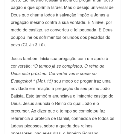
pagão e que oprimia Israel. Mas o desejo universal de
Deus que chama todos à salvação impõe a Jonas a
pregação mesmo contra a sua vontade. E Nínive, por
medo do castigo, se converteu e foi poupada. E Deus
poupou-lhe os sofrimentos oriundos dos pecados do
povo (Cf. Jn 3,10).
Jesus também inicia sua pregação com um apelo à
conversão:
“O tempo já se completou, O reino de
Deus está próximo. Convertei-vos e crede no
Evangelho! “ (Mc1,15)
seu modo de pregar traz uma
novidade em relação à pregação de seu primo João
Batista. Este também anunciava o iminente castigo de
Deus. Jesus anuncia o Reino do qual João é o
precursor. Ao dizer que o tempo se completou faz
referência à profecia de Daniel, conhecida de todos os
judeus piedosos, sobre a queda dos reinos
opressores, naqueles dias, o Império Romano.