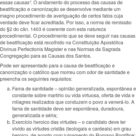
essas causas”.
O andamento do processo das causas de
beatificação e canonização se desenvolve mediante um
magno procedimento de averiguação de certos fatos cuja
verdade deve ficar acreditada. Por isso, a norma de remissão
do §2 do cân. 1403 é coerente com esta natureza
procedimental. O procedimento que se deve seguir nas causas
de beatificação está recolhido na Constituição Apostólica
Divinus Perfectionis Magister e nas Normas da Sagrada
Congregação para as Causas dos Santos.
Pode ser apresentado para a causa de beatificação e
canonização o católico que morreu com odor de santidade e
preencha os seguintes requisitos:
Fama de santidade – opinião generalizada, espontânea e
constante sobre martírio ou vida virtuosa, oferta de vida e
milagres realizados que conduzem o povo a venerá-lo. A
fama de santidade deve ser espontânea, duradoura,
generalizada e séria;
Exercício heroico das virtudes – o candidato deve ter
vivido as virtudes cristãs (teologais e cardeais) em grau
heroico, de acordo com julgamento do Romano Pontífice;