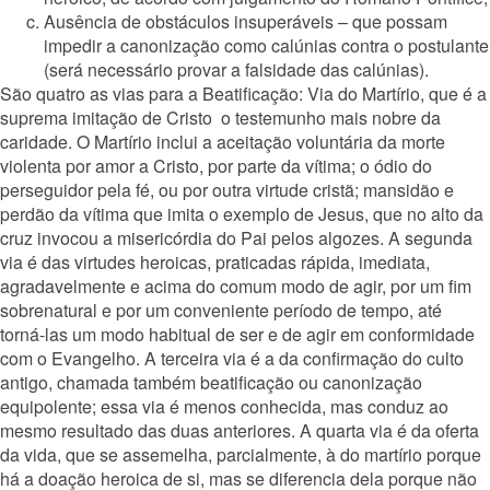
Ausência de obstáculos insuperáveis – que possam
impedir a canonização como calúnias contra o postulante
(será necessário provar a falsidade das calúnias).
São quatro as vias para a Beatificação: Via do Martírio, que é a
suprema imitação de Cristo o testemunho mais nobre da
caridade. O Martírio inclui a aceitação voluntária da morte
violenta por amor a Cristo, por parte da vítima; o ódio do
perseguidor pela fé, ou por outra virtude cristã; mansidão e
perdão da vítima que imita o exemplo de Jesus, que no alto da
cruz invocou a misericórdia do Pai pelos algozes. A segunda
via é das virtudes heroicas, praticadas rápida, imediata,
agradavelmente e acima do comum modo de agir, por um fim
sobrenatural e por um conveniente período de tempo, até
torná-las um modo habitual de ser e de agir em conformidade
com o Evangelho. A terceira via é a da confirmação do culto
antigo, chamada também beatificação ou canonização
equipolente; essa via é menos conhecida, mas conduz ao
mesmo resultado das duas anteriores. A quarta via é da oferta
da vida, que se assemelha, parcialmente, à do martírio porque
há a doação heroica de si, mas se diferencia dela porque não