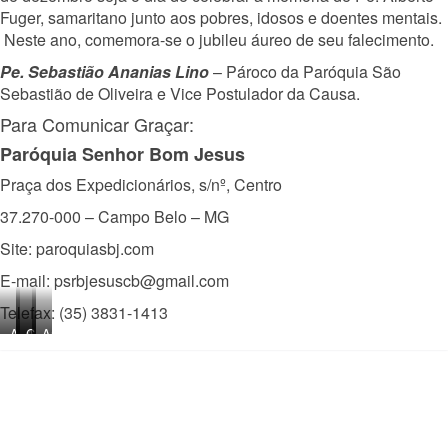
Fuger, samaritano junto aos pobres, idosos e doentes mentais.
Neste ano, comemora-se o jubileu áureo de seu falecimento.
Pe. Sebastião Ananias Lino
– Pároco da Paróquia São
Sebastião de Oliveira e Vice Postulador da Causa.
Para Comunicar Graçar:
Paróquia Senhor Bom Jesus
Praça dos Expedicionários, s/nº, Centro
37.270-000 – Campo Belo – MG
Site: paroquiasbj.com
E-mail: psrbjesuscb@gmail.com
Telefax: (35) 3831-1413
Arquivo
Arquivo
Casa
Arquivo
da
da
onde
da
Associação
Associação
morou
Associação
Pe.
Pe.
Pe.
Pe.
Alberto
Alberto
Alberto
Alberto
Fuger
Fuger
Fuger,
Fuger
na