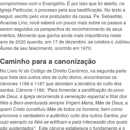
compromisso com o Evangelho. É por isso que foi aberto, na
Igreja Particular, o processo pela sua beatificação. No texto a
seguir, escrito pelo vice postulador da causa, Pe. Sebastião
Ananias Lino, você saberá um pouco mais sobre os passos a
serem seguidos na perspectiva do reconhecimento de seus
méritos. Momento que ganha ainda mais importância neste
ano de 2020 quando, em 17 de dezembro, se celebra o Jubileu
Áureo de seu falecimento, ocorrido em 1970.
Caminho para a canonização
No Livro IV do Código de Direito Canônico, na segunda parte
que trata dos outros atos de culto divino, encontramos os
cânones 1186 e 1187 que abordam a temática do culto dos
santos. Cânone 1186:
“Para fomentar a santificação do povo
de Deus, a Igreja recomenda à veneração especial e filial dos
fiéis a Bem-aventurada sempre Virgem Maria, Mãe de Deus, a
quem Cristo constituiu Mãe de todos os homens, bem como
promove o verdadeiro e autêntico culto dos outros Santos, por
cujo exemplo os fiéis se edificam e pela intercessão dos quais
são sustentados”.
Este cânone estabelece o fundamento e o