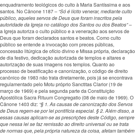
enquadramento teológicos do culto à Maria Santíssima e aos
santos. No Cânone 1187 –
“Só é lícito venerar, mediante culto
público, aqueles servos de Deus que foram inscritos pela
autoridade da Igreja no catálogo dos Santos ou dos Beatos” –
a Igreja autoriza o culto público e a veneração aos servos de
Deus que foram declarados santos e beatos. Como culto
público se entende a invocação com preces públicas,
concessão litúrgica de ofício divino e Missa própria, declaração
de dia festivo, dedicação autorizada de templos e altares e
autorização de suas imagens nos templos. Quanto ao
processo de beatificação e canonização, o código de direito
canônico de 1983 não trata diretamente, pois já se encontrava
regulamentado pelo Motu próprio Sanctitas Clarior (19 de
março de 1969) e pela segunda parte da Constituição
Apostólica Sacra Rituum Congregatio (08 de maio de 1969). O
Cânone 1403 diz:
“§ 1. As causas de canonização dos Servos
de Deus regem-se por lei pontifícia especial. § 2. Além disso, a
essas causas aplicam-se as prescrições deste Código, sempre
que nessa lei se faz remissão ao direito universal ou se trata
de normas que, pela própria natureza da coisa, afetam também