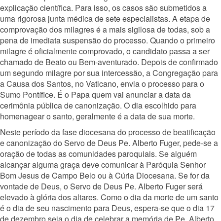
explicação científica. Para isso, os casos são submetidos a
uma rigorosa junta médica de sete especialistas. A etapa de
comprovação dos milagres é a mais sigilosa de todas, sob a
pena de imediata suspensão do processo. Quando o primeiro
milagre é oficialmente comprovado, o candidato passa a ser
chamado de Beato ou Bem-aventurado. Depois de confirmado
um segundo milagre por sua intercessão, a Congregação para
a Causa dos Santos, no Vaticano, envia o processo para o
Sumo Pontífice. É o Papa quem vai anunciar a data da
cerimônia pública de canonização. O dia escolhido para
homenagear o santo, geralmente é a data de sua morte.
Neste período da fase diocesana do processo de beatificação
e canonização do Servo de Deus Pe. Alberto Fuger, pede-se a
oração de todas as comunidades paroquiais. Se alguém
alcançar alguma graça deve comunicar à Paróquia Senhor
Bom Jesus de Campo Belo ou à Cúria Diocesana. Se for da
vontade de Deus, o Servo de Deus Pe. Alberto Fuger será
elevado à glória dos altares. Como o dia da morte de um santo
é o dia de seu nascimento para Deus, espera-se que o dia 17
de dezembro seja o dia de celebrar a memória de Pe. Alberto