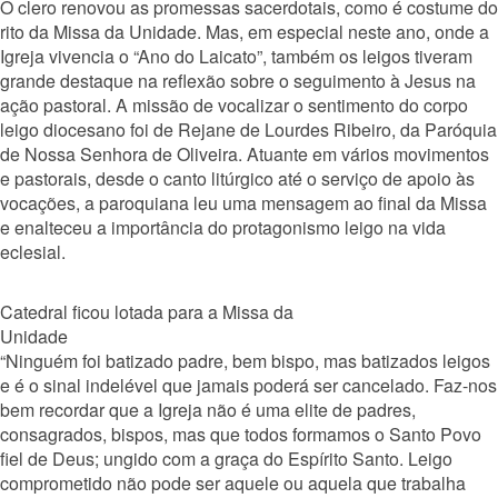
O clero renovou as promessas sacerdotais, como é costume do
rito da Missa da Unidade. Mas, em especial neste ano, onde a
Igreja
vivencia o “Ano do Laicato”, também os leigos tiveram
grande destaque na reflexão sobre o seguimento à Jesus na
ação pastoral. A missão de vocalizar o sentimento do corpo
leigo diocesano foi de Rejane de Lourdes Ribeiro, da Paróquia
de Nossa Senhora de Oliveira. Atuante em vários movimentos
e pastorais, desde o canto litúrgico até o serviço de apoio às
vocações, a paroquiana leu uma mensagem ao final da Missa
e enalteceu a importância do protagonismo leigo na vida
eclesial.
Catedral ficou lotada para a Missa da
Unidade
“Ninguém foi batizado padre, bem bispo, mas batizados leigos
e é o sinal indelével que jamais poderá ser cancelado. Faz-nos
bem recordar que a Igreja não é uma elite de padres,
consagrados, bispos, mas que todos formamos o Santo Povo
fiel de Deus; ungido com a graça do Espírito Santo. Leigo
comprometido não pode ser aquele ou aquela que trabalha