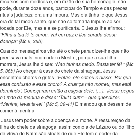
recursos com médicos e, em razão de sua hemorragia, não
pode, durante doze anos, participar do Templo e das preces
rituais judaicas: era uma impura. Mas ela tinha fé que Jesus
era de tal modo santo, que não se tornaria impuro ao ser
tocada por Ele, mas ela se purificaria. E Jesus lhe afirmou:
“Filha a tua fé te curou. Vai em paz e fica curada dessa
doença” (Mc 5, 35b).
Quando mensageiros vão até o chefe para dizer-lhe que não
precisava mais incomodar o Mestre, porque a sua filha
morrera, Jesus lhe disse:
“Não tenhas medo. Basta ter fé! ” (Mc
5, 36b)
Ao chegar à casa do chefe da sinagoga, Jesus
encontrou choros e gritos.
“Então, ele entrou e disse: ‘Por que
essa confusão e esse choro? A criança não morreu, mas está
dormindo’. Começaram então a caçoar dele. (…). Jesus pegou
na mão da menina e disse: ‘Talitá cum” – que quer dizer:
“Menina, levanta-te! ’ (Mc 5, 39-41)
E mandou que dessem de
comer à menina.
Jesus tem poder sobre a doença e a morte. A ressureição da
filha do chefe da sinagoga, assim como a de Lázaro ou do filho
da viúva de Naim são sinais de que Ele tem o poder da