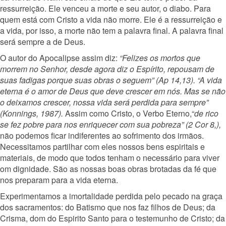
ressurreição. Ele venceu a morte e seu autor, o diabo. Para
quem está com Cristo a vida não morre. Ele é a ressurreição e
a vida, por isso, a morte não tem a palavra final. A palavra final
será sempre a de Deus.
O autor do Apocalipse assim diz:
“Felizes os mortos que
morrem no Senhor, desde agora diz o Espírito, repousam de
suas fadigas porque suas obras o seguem” (Ap 14,13). “A vida
eterna é o amor de Deus que deve crescer em nós. Mas se não
o deixamos crescer, nossa vida será perdida para sempre”
(Konnings, 1987).
Assim como Cristo, o Verbo Eterno,“
de rico
se fez pobre para nos enriquecer com sua pobreza” (2 Cor 8,),
não podemos ficar indiferentes ao sofrimento dos irmãos.
Necessitamos partilhar com eles nossos bens espiritais e
materiais, de modo que todos tenham o necessário para viver
om dignidade. São as nossas boas obras brotadas da fé que
nos preparam para a vida eterna.
Experimentamos a imortalidade perdida pelo pecado na graça
dos sacramentos: do Batismo que nos faz filhos de Deus; da
Crisma, dom do Espirito Santo para o testemunho de Cristo; da