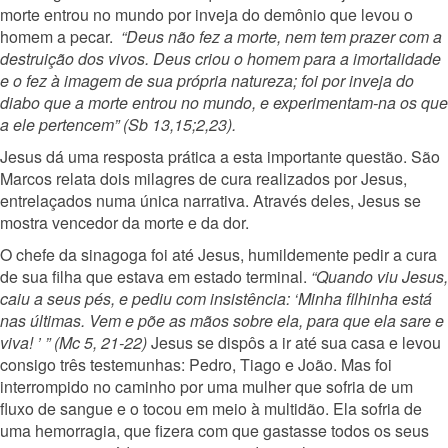
morte entrou no mundo por inveja do demônio que levou o
homem a pecar.
“Deus não fez a morte, nem tem prazer com a
destruição dos vivos. Deus criou o homem para a imortalidade
e o fez à imagem de sua própria natureza; foi por inveja do
diabo que a morte entrou no mundo, e experimentam-na os que
a ele pertencem” (Sb 13,15;2,23).
Jesus dá uma resposta prática a esta importante questão. São
Marcos relata dois milagres de cura realizados por Jesus,
entrelaçados numa única narrativa. Através deles, Jesus se
mostra vencedor da morte e da dor.
O chefe da sinagoga foi até Jesus, humildemente pedir a cura
de sua filha que estava em estado terminal.
“Quando viu Jesus,
caiu a seus pés, e pediu com insistência: ‘Minha filhinha está
nas últimas. Vem e põe as mãos sobre ela, para que ela sare e
viva! ’ ” (Mc 5, 21-22)
Jesus se dispôs a ir até sua casa e levou
consigo três testemunhas: Pedro, Tiago e João. Mas foi
interrompido no caminho por uma mulher que sofria de um
fluxo de sangue e o tocou em meio à multidão. Ela sofria de
uma hemorragia, que fizera com que gastasse todos os seus