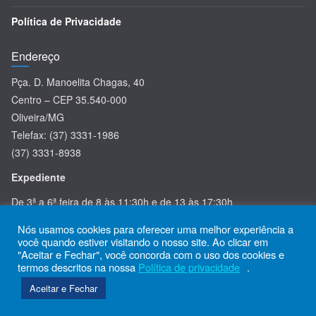
Política de Privacidade
Endereço
Pça. D. Manoelita Chagas, 40
Centro – CEP 35.540-000
Oliveira/MG
Telefax: (37) 3331-1986
(37) 3331-8938
Expediente
De 3ª a 6ª feira de 8 às 11:30h e de 13 às 17:30h
Nós usamos cookies para oferecer uma melhor experiência a
você quando estiver visitando o nosso site. Ao clicar em
"Aceitar e Fechar", você concorda com o uso dos cookies e
termos descritos na nossa
Política de privacidade
.
Copyright © 2026
Diocese Oliveira
. Todos os direitos reservados.
Aceitar e Fechar
Tema:
ColorMag
por ThemeGrill. Powered by
WordPress
.