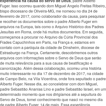
experiência na causa do servo de Deus
, padre Alberto
Fuger. Isso ocorreu quando dom Miguel Angelo Freitas Ribeiro,
bispo diocesano de Oliveira-MG, me nomeou no dia 24 de
fevereiro de 2017, como colaborador da causa, para pesquisar
e recolher os documentos sobre o padre Alberto Fuger em
arquivos na Europa, tais como o Arquivo Histórico dos Padres
Jesuítas em Roma, onde há muitos documentos. Em seguida,
começamos a procurar no Arquivo da Cúria Provincial dos
Frades Capuchinhos em Paris, na França e, estamos em
contato com a paróquia da cidade de Dinsheim, diocese de
Estrasburgo na França. Certamente, descobriremos outros
arquivos com informações sobre o Servo de Deus que serão
de muita relevância para a sua causa de beatificação e
canonização. Além dessa colaboração, ocorreu uma história
muito interessante no dia 17 de dezembro de 2017, na cidade
de Campo Belo, na Vila Vicentina, onde fora sepultado o padre
Alberto Fuger. Nesse dia, ao concelebrar com dom Miguel,
padre Sebastião Ananias Lino e padre Sebastião Israel, em um
determinado momento que nos dirigíamos até a sepultura do
Servo de Deus, tomei conhecimento que nasci no mesmo dia
de padre Alberto Fuger, 14 de maio. Essa experiência,