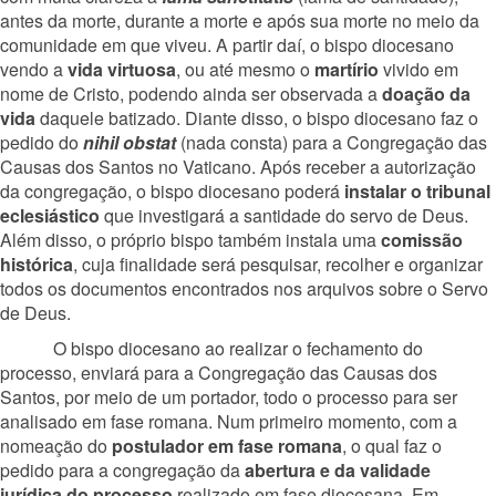
antes da morte, durante a morte e após sua morte no meio da
comunidade em que viveu. A partir daí, o bispo diocesano
vendo a
vida virtuosa
, ou até mesmo o
martírio
vivido em
nome de Cristo, podendo ainda ser observada a
doação da
vida
daquele batizado. Diante disso, o bispo diocesano faz o
pedido do
nihil obstat
(nada consta) para a Congregação das
Causas dos Santos no Vaticano. Após receber a autorização
da congregação, o bispo diocesano poderá
instalar o tribunal
eclesiástico
que investigará a santidade do servo de Deus.
Além disso, o próprio bispo também instala uma
comissão
histórica
, cuja finalidade será pesquisar, recolher e organizar
todos os documentos encontrados nos arquivos sobre o Servo
de Deus.
O bispo diocesano ao realizar o fechamento do
processo, enviará para a Congregação das Causas dos
Santos, por meio de um portador, todo o processo para ser
analisado em fase romana. Num primeiro momento, com a
nomeação do
postulador em fase romana
, o qual faz o
pedido para a congregação da
abertura e da validade
jurídica do processo
realizado em fase diocesana. Em