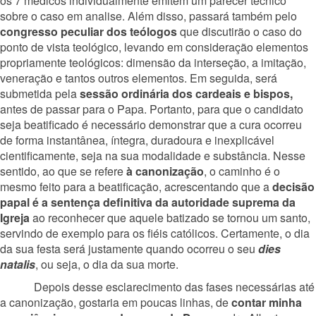
os 7 médicos individualmente emitem um parecer técnico
sobre o caso em analise. Além disso, passará também pelo
congresso peculiar dos teólogos
que discutirão o caso do
ponto de vista teológico, levando em consideração elementos
propriamente teológicos: dimensão da interseção, a imitação,
veneração e tantos outros elementos. Em seguida, será
submetida pela
sessão ordinária dos cardeais e bispos,
antes de passar para o Papa. Portanto, para que o candidato
seja beatificado é necessário demonstrar que a cura ocorreu
de forma instantânea, íntegra, duradoura e inexplicável
cientificamente, seja na sua modalidade e substância. Nesse
sentido, ao que se refere
à canonização
, o caminho é o
mesmo feito para a beatificação, acrescentando que a
decisão
papal é a sentença definitiva da autoridade suprema da
Igreja
ao reconhecer que aquele batizado se tornou um santo,
servindo de exemplo para os fiéis católicos. Certamente, o dia
da sua festa será justamente quando ocorreu o seu
dies
natalis
, ou seja, o dia da sua morte.
Depois desse esclarecimento das fases necessárias até
a canonização, gostaria em poucas linhas, de
contar minha