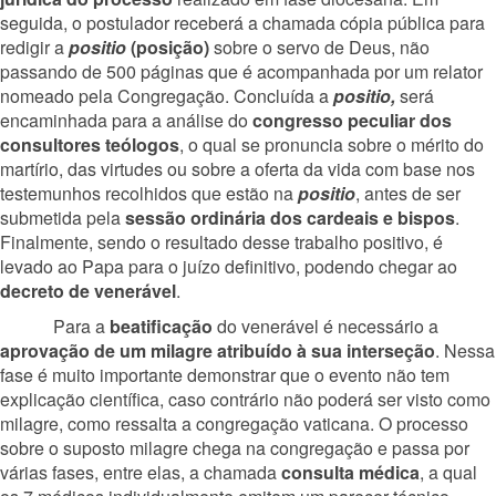
seguida, o postulador receberá a chamada cópia pública para
redigir a
positio
(posição)
sobre o servo de Deus, não
passando de 500 páginas que é acompanhada por um relator
nomeado pela Congregação. Concluída a
positio,
será
encaminhada para a análise do
congresso peculiar dos
consultores teólogos
, o qual se pronuncia sobre o mérito do
martírio, das virtudes ou sobre a oferta da vida com base nos
testemunhos recolhidos que estão na
positio
, antes de ser
submetida pela
sessão ordinária dos cardeais e bispos
.
Finalmente, sendo o resultado desse trabalho positivo, é
levado ao Papa para o juízo definitivo, podendo chegar ao
decreto de venerável
.
Para a
beatificação
do venerável é necessário a
aprovação de um milagre atribuído à sua interseção
. Nessa
fase é muito importante demonstrar que o evento não tem
explicação científica, caso contrário não poderá ser visto como
milagre, como ressalta a congregação vaticana. O processo
sobre o suposto milagre chega na congregação e passa por
várias fases, entre elas, a chamada
consulta médica
, a qual