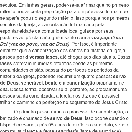
séculos. Em linhas gerais, poder-se-ia afirmar que no primeiro
milênio houve certa preparação para um processo formal que
se aperfeiçoou no segundo milênio. Isso porque nos primeiros
séculos da Igreja, a canonização foi marcada pela
espontaneidade da comunidade local guiada por seus
pastores ao proclamar alguém santo com a
vox populi vox
Dei (voz do povo, voz de Deus)
. Por isso, é importante
enfatizar que a canonização dos santos na história da Igreja
passou
por diversas fases
, até chegar aos dias atuais. Essas
fases
sofreram inúmeras reformas desde as primeiras
comunidades cristãs, passando por todos os períodos da
história da Igreja, podendo resumir em quatro passos:
servo
de Deus, venerável, beato e a canonização
propriamente
dita. Dessa forma, observar-se-á, portanto, ao proclamar uma
pessoa santa canonizada, a Igreja nos diz que é possível
trilhar o caminho da perfeição no seguimento de Jesus Cristo.
O primeiro passo rumo ao processo de canonização, o
batizado é chamado de
servo de Deus
. Isso ocorre quando o
bispo diocesano, após 05 anos da morte do candidato, vendo
com muita clareza a
fama sanctitatis
(fama de santidade),