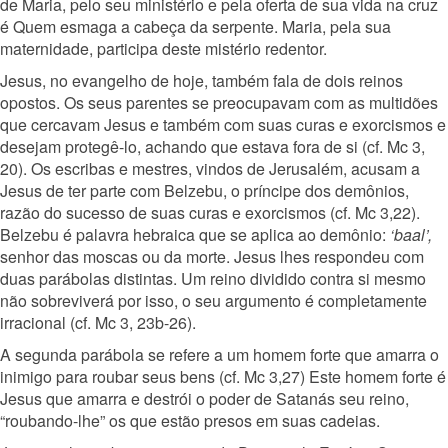
de Maria, pelo seu ministério e pela oferta de sua vida na cruz
é Quem esmaga a cabeça da serpente. Maria, pela sua
maternidade, participa deste mistério redentor.
Jesus, no evangelho de hoje, também fala de dois reinos
opostos. Os seus parentes se preocupavam com as multidões
que cercavam Jesus e também com suas curas e exorcismos e
desejam protegê-lo, achando que estava fora de si (cf. Mc 3,
20). Os escribas e mestres, vindos de Jerusalém, acusam a
Jesus de ter parte com Belzebu, o príncipe dos demônios,
razão do sucesso de suas curas e exorcismos (cf. Mc 3,22).
Belzebu é palavra hebraica que se aplica ao demônio:
‘baal’,
senhor das moscas ou da morte. Jesus lhes respondeu com
duas parábolas distintas. Um reino dividido contra si mesmo
não sobreviverá por isso, o seu argumento é completamente
irracional (cf. Mc 3, 23b-26).
A segunda parábola se refere a um homem forte que amarra o
inimigo para roubar seus bens (cf. Mc 3,27) Este homem forte é
Jesus que amarra e destrói o poder de Satanás seu reino,
“roubando-lhe” os que estão presos em suas cadeias.