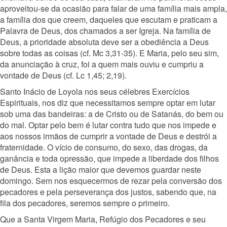
aproveitou-se da ocasião para falar de uma família mais ampla,
a família dos que creem, daqueles que escutam e praticam a
Palavra de Deus, dos chamados a ser Igreja. Na família de
Deus, a prioridade absoluta deve ser a obediência a Deus
sobre todas as coisas (cf. Mc 3,31-35). E Maria, pelo seu sim,
da anunciação à cruz, foi a quem mais ouviu e cumpriu a
vontade de Deus (cf. Lc 1,45; 2,19).
Santo Inácio de Loyola nos seus célebres Exercícios
Espirituais, nos diz que necessitamos sempre optar em lutar
sob uma das bandeiras: a de Cristo ou de Satanás, do bem ou
do mal. Optar pelo bem é lutar contra tudo que nos impede e
aos nossos irmãos de cumprir a vontade de Deus e destrói a
fraternidade. O vício de consumo, do sexo, das drogas, da
ganância e toda opressão, que impede a liberdade dos filhos
de Deus. Esta a lição maior que devemos guardar neste
domingo. Sem nos esquecermos de rezar pela conversão dos
pecadores e pela perseverança dos justos, sabendo que, na
fila dos pecadores, seremos sempre o primeiro.
Que a Santa Virgem Maria, Refúgio dos Pecadores e seu