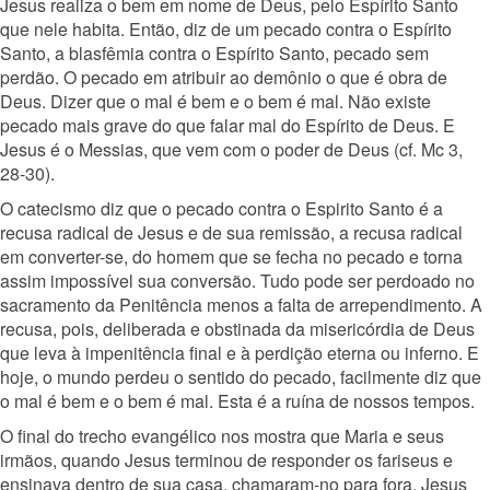
Jesus realiza o bem em nome de Deus, pelo Espírito Santo
que nele habita. Então, diz de um pecado contra o Espírito
Santo, a blasfêmia contra o Espírito Santo, pecado sem
perdão. O pecado em atribuir ao demônio o que é obra de
Deus. Dizer que o mal é bem e o bem é mal. Não existe
pecado mais grave do que falar mal do Espírito de Deus. E
Jesus é o Messias, que vem com o poder de Deus (cf. Mc 3,
28-30).
O catecismo diz que o pecado contra o Espirito Santo é a
recusa radical de Jesus e de sua remissão, a recusa radical
em converter-se, do homem que se fecha no pecado e torna
assim impossível sua conversão. Tudo pode ser perdoado no
sacramento da Penitência menos a falta de arrependimento. A
recusa, pois, deliberada e obstinada da misericórdia de Deus
que leva à impenitência final e à perdição eterna ou inferno. E
hoje, o mundo perdeu o sentido do pecado, facilmente diz que
o mal é bem e o bem é mal. Esta é a ruína de nossos tempos.
O final do trecho evangélico nos mostra que Maria e seus
irmãos, quando Jesus terminou de responder os fariseus e
ensinava dentro de sua casa, chamaram-no para fora. Jesus