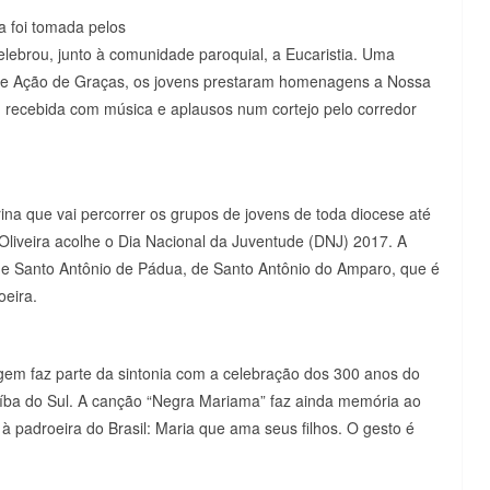
a foi tomada pelos
celebrou, junto à comunidade paroquial, a Eucaristia. Uma
 de Ação de Graças, os jovens prestaram homenagens a Nossa
, recebida com música e aplausos num cortejo pelo corredor
a que vai percorrer os grupos de jovens de toda diocese até
liveira acolhe o Dia Nacional da Juventude (DNJ) 2017. A
de Santo Antônio de Pádua, de Santo Antônio do Amparo, que é
oeira.
em faz parte da sintonia com a celebração dos 300 anos do
íba do Sul. A canção “Negra Mariama” faz ainda memória ao
 padroeira do Brasil: Maria que ama seus filhos. O gesto é