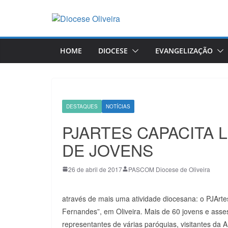
Pular
para
o
conteúdo
HOME
DIOCESE
EVANGELIZAÇÃO
DESTAQUES
NOTÍCIAS
PJARTES CAPACITA 
DE JOVENS
26 de abril de 2017
PASCOM Diocese de Oliveira
através de mais uma atividade diocesana: o PJArtes
Fernandes”, em Oliveira. Mais de 60 jovens e ass
representantes de várias paróquias, visitantes da A