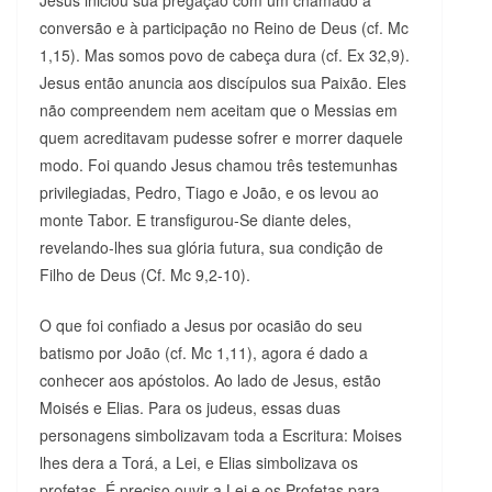
Jesus iniciou sua pregação com um chamado à
conversão e à participação no Reino de Deus (cf. Mc
1,15). Mas somos povo de cabeça dura (cf. Ex 32,9).
Jesus então anuncia aos discípulos sua Paixão. Eles
não compreendem nem aceitam que o Messias em
quem acreditavam pudesse sofrer e morrer daquele
modo. Foi quando Jesus chamou três testemunhas
privilegiadas, Pedro, Tiago e João, e os levou ao
monte Tabor. E transfigurou-Se diante deles,
revelando-lhes sua glória futura, sua condição de
Filho de Deus (Cf. Mc 9,2-10).
O que foi confiado a Jesus por ocasião do seu
batismo por João (cf. Mc 1,11), agora é dado a
conhecer aos apóstolos. Ao lado de Jesus, estão
Moisés e Elias. Para os judeus, essas duas
personagens simbolizavam toda a Escritura: Moises
lhes dera a Torá, a Lei, e Elias simbolizava os
profetas. É preciso ouvir a Lei e os Profetas para