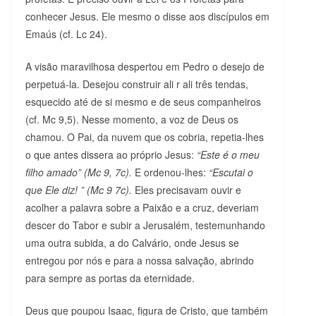
conhecer Jesus. Ele mesmo o disse aos discípulos em
Emaús (cf. Lc 24).
A visão maravilhosa despertou em Pedro o desejo de
perpetuá-la. Desejou construir ali r ali três tendas,
esquecido até de si mesmo e de seus companheiros
(cf. Mc 9,5). Nesse momento, a voz de Deus os
chamou. O Pai, da nuvem que os cobria, repetia-lhes
o que antes dissera ao próprio Jesus:
“Este é o meu
filho amado” (Mc 9, 7c).
E ordenou-lhes:
“Escutai o
que Ele diz! ” (Mc 9 7c).
Eles precisavam ouvir e
acolher a palavra sobre a Paixão e a cruz, deveriam
descer do Tabor e subir a Jerusalém, testemunhando
uma outra subida, a do Calvário, onde Jesus se
entregou por nós e para a nossa salvação, abrindo
para sempre as portas da eternidade.
Deus que poupou Isaac, figura de Cristo, que também