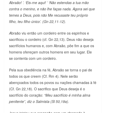
Abraão! ’. ‘Eis-me aqui! ’ ‘Não estendas a tua mão
contra o menino, e não lhe faças nada. Agora sei que
temes a Deus, pois não Me recusaste teu próprio
filho, teu filho único’. (Gn 22,11-12).
A
braão viu então um cordeiro entre os espinhos e
sacrificou o cordeiro (cf. Gn 22,13). Deus não deseja
sacrifícios humanos e, com Abraão, põe fim a que os
homens ofereçam outros homens em seu lugar. Ele
se contenta com um cordeiro.
Pela sua obediência na fé, Abraão se torna o pai de
todos os que creem (Cf. Rm 4). Nele serão
abençoados todos os povos ou nações chamadas à fé
(Cf. Gn 22,18). O sacrifico que Deus deseja é o
sacrifício do coração:
“Meu sacrifício é minha alma
penitente”, diz o Salmista (Sl 50,19a).