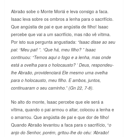
Abraão sobe o Monte Moriá e leva consigo a faca.
Isaac leva sobre os ombros a lenha para o sacrifício.
Que angústia de pai e que angústia de filho! Isaac
percebe que vai a um sacrifício, mas não vê vítima.
Por isto sua pergunta angustiada:
“Isaac disse ao seu
pai: “Meu pai! ”. “Que há, meu filho? ” Isaac
continuou: “Temos aqui o fogo e a lenha, mas onde
está a ovelha para o holocausto? ’ Deus, respondeu-
lhe Abraão, providenciará Ele mesmo uma ovelha
para o holocausto, meu filho. E ambos, juntos,
continua­ram o seu caminho.” (Gn 22, 7-8).
No alto do monte, Isaac percebe que ele será a
vítima, quando o pai armou o altar, colocou a lenha e
o amarrou. Que angústia de pai e que dor de filho!
Quando Abraão levantou a faca para o sacrifício, “
o
anjo do Senhor, porém, gritou-lhe do céu: ‘Abraão!