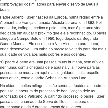
comprovação dos milagres para elevar o servo de Deus a
beato.
Padre Alberto Fuger nasceu na Europa, numa região entre a
Alemanha e França chamada Alsácia-Lorena, em 1892. Foi
educador, teólogo, médico e psiquiatra, mas é por uma vida
dedicada em ajudar o próximo que ele é reconhecido. O padre
chegou a Campo Belo em 1950, logo depois da Segunda
Guerra Mundial. Ele escolheu a Vila Vicentina para morar,
onde desenvolveu um trabalho precioso voltado para dar mais
qualidade de vida aos mais pobres e aos doentes.
“O padre Alberto era uma pessoa muito humana, sem dúvida
nenhuma, com a chegada dele aqui na vila, houve para as
pessoas que moravam aqui mais dignidade, mais respeito,
mais amor”, conta o padre Sebastião Ananias Lino.
Na cidade, muitos milagres estão sendo atribuídos ao padre, e
por isso, a abertura do processo de beatificação dele foi
autorizado pelo Vaticano. A partir do processo, o padre Fuger
passa a ser chamado de Servo de Deus, mas para ele se
tornar santo ainda é preciso provas de milagres.