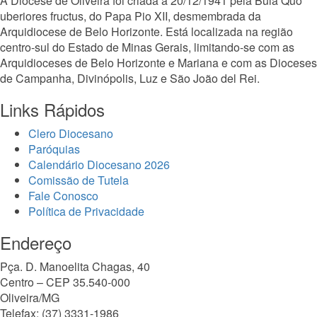
A Diocese de Oliveira foi criada a 20/12/1941 pela Bula Quo
uberiores fructus, do Papa Pio XII, desmembrada da
Arquidiocese de Belo Horizonte. Está localizada na região
centro-sul do Estado de Minas Gerais, limitando-se com as
Arquidioceses de Belo Horizonte e Mariana e com as Dioceses
de Campanha, Divinópolis, Luz e São João del Rei.
Links Rápidos
Clero Diocesano
Paróquias
Calendário Diocesano 2026
Comissão de Tutela
Fale Conosco
Política de Privacidade
Endereço
Pça. D. Manoelita Chagas, 40
Centro – CEP 35.540-000
Oliveira/MG
Telefax: (37) 3331-1986