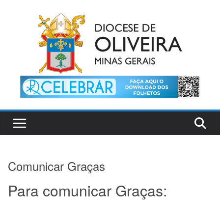
Pular
para
o
conteúdo
Comunicar Graças
Para comunicar Graças: