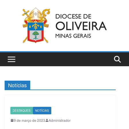
Pular
para
o
conteúdo
Notícias
DESTAQUES
NOTÍCIAS
9 de março de 2023
Administrador