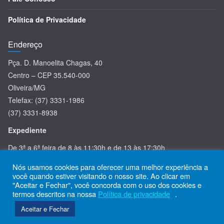
Política de Privacidade
Endereço
Pça. D. Manoelita Chagas, 40
Centro – CEP 35.540-000
Oliveira/MG
Telefax: (37) 3331-1986
(37) 3331-8938
Expediente
De 3ª a 6ª feira de 8 às 11:30h e de 13 às 17:30h
Nós usamos cookies para oferecer uma melhor experiência a
você quando estiver visitando o nosso site. Ao clicar em
"Aceitar e Fechar", você concorda com o uso dos cookies e
termos descritos na nossa
Política de privacidade
.
Copyright © 2026
Diocese Oliveira
. Todos os direitos reservados.
Aceitar e Fechar
Tema:
ColorMag
por ThemeGrill. Powered by
WordPress
.