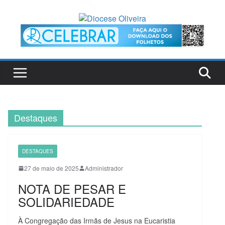
Pular
para
o
conteúdo
Destaques
DESTAQUES
27 de maio de 2025
Administrador
NOTA DE PESAR E
SOLIDARIEDADE
À Congregação das Irmãs de Jesus na Eucaristia