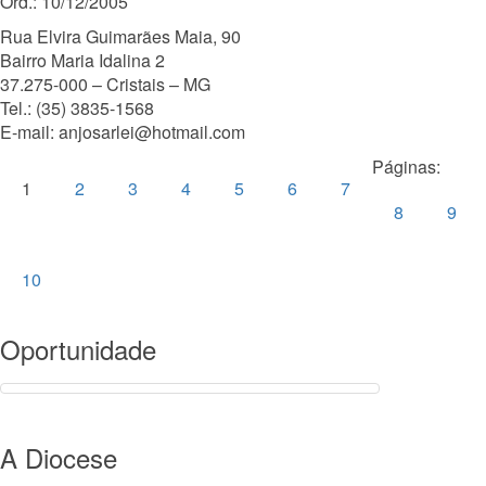
Ord.: 10/12/2005
Rua Elvira Guimarães Maia, 90
Bairro Maria Idalina 2
37.275-000 – Cristais – MG
Tel.: (35) 3835-1568
E-mail: anjosarlei@hotmail.com
Páginas:
1
2
3
4
5
6
7
8
9
10
Oportunidade
A Diocese