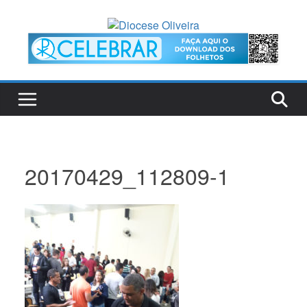
Pular
para
o
conteúdo
20170429_112809-1