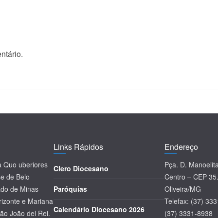
ntário.
Links Rápidos
Endereço
la Quo uberiores
Pça. D. Manoelit
Clero Diocesano
se de Belo
Centro – CEP 35
tado de Minas
Paróquias
Oliveira/MG
rizonte e Mariana
Telefax: (37) 33
Calendário Diocesano 2026
ão João del Rei.
(37) 3331-8938