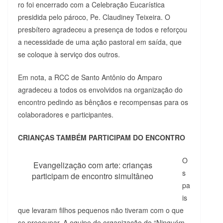
ro foi encerrado com a Celebração Eucarística
presidida pelo pároco, Pe. Claudiney Teixeira. O
presbítero agradeceu a presença de todos e reforçou
a necessidade de uma ação pastoral em saída, que
se coloque à serviço dos outros.
Em nota, a RCC de Santo Antônio do Amparo
agradeceu a todos os envolvidos na organização do
encontro pedindo as bênçãos e recompensas para os
colaboradores e participantes.
CRIANÇAS TAMBÉM PARTICIPAM DO ENCONTRO
O
Evangelização com arte: crianças
s
participam de encontro simultâneo
pa
is
que levaram filhos pequenos não tiveram com o que
se preocupar. A equipe de organização do “Ninguém