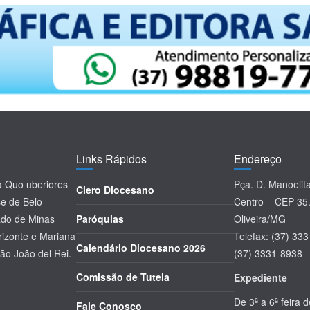
Links Rápidos
Endereço
la Quo uberiores
Pça. D. Manoelit
Clero Diocesano
se de Belo
Centro – CEP 35
tado de Minas
Paróquias
Oliveira/MG
rizonte e Mariana
Telefax: (37) 33
Calendário Diocesano 2026
ão João del Rei.
(37) 3331-8938
Comissão de Tutela
Expediente
De 3ª a 6ª feira 
Fale Conosco