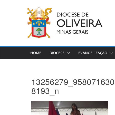
Pular
para
o
conteúdo
HOME
DIOCESE
EVANGELIZAÇÃO
13256279_958071630
8193_n