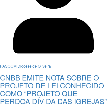
PASCOM Diocese de Oliveira
CNBB EMITE NOTA SOBRE O
PROJETO DE LEI CONHECIDO
COMO “PROJETO QUE
PERDOA DÍVIDA DAS IGREJAS”