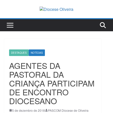
Pular
para
o
conteúdo
DESTAQUES
NOTÍCIAS
AGENTES DA
PASTORAL DA
CRIANÇA PARTICIPAM
DE ENCONTRO
DIOCESANO
5 de dezembro de 2018
PASCOM Diocese de Oliveira