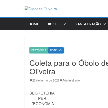
Pular
para
o
conteúdo
HOME
DIOCESE
EVANGELIZAÇÃO
DESTAQUES
NOTÍCIAS
Coleta para o Óbolo d
Oliveira
22 de junho de 2022
Administrador
SEGRETERIA
PER
L’ECONOMIA