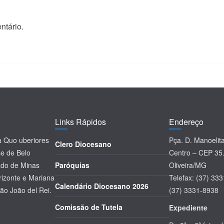
ntário.
Links Rápidos
Endereço
la Quo uberiores
Pça. D. Manoelit
Clero Diocesano
se de Belo
Centro – CEP 35
tado de Minas
Paróquias
Oliveira/MG
rizonte e Mariana
Telefax: (37) 33
Calendário Diocesano 2026
ão João del Rei.
(37) 3331-8938
Comissão de Tutela
Expediente