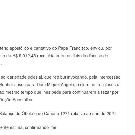
tério apostólico e caritativo do Papa Francisco, enviou, por
oma de R$ 9.012,45 recolhida entre os fiéis da diocese de
1.
lidariedade eclesial, que retribui invocando, pela intercessão
enhor Jesus para Dom Miguel Angelo, o clero, os religiosos e
r. E ao mesmo tempo que lhes pede para continuarem a rezar por
ênção Apostólica.
 Balanço do Óbolo e do Cânone 1271 relativo ao ano de 2021.
rente estima, confirmando-me