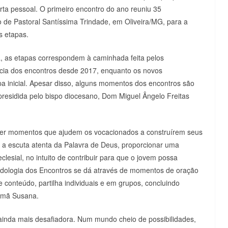
ta pessoal. O primeiro encontro do ano reuniu 35
o de Pastoral Santíssima Trindade, em Oliveira/MG, para a
s etapas.
, as etapas correspondem à caminhada feita pelos
ência dos encontros desde 2017, enquanto os novos
apa inicial. Apesar disso, alguns momentos dos encontros são
 presidida pelo bispo diocesano, Dom Miguel Ângelo Freitas
ecer momentos que ajudem os vocacionados a construírem seus
ns a escuta atenta da Palavra de Deus, proporcionar uma
lesial, no intuito de contribuir para que o jovem possa
todologia dos Encontros se dá através de momentos de oração
conteúdo, partilha individuais e em grupos, concluindo
Irmã Susana.
inda mais desafiadora. Num mundo cheio de possibilidades,