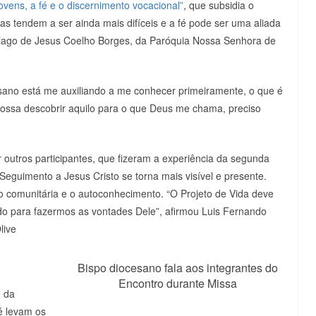
ovens, a fé e o discernimento vocacional”
, que subsidia o
as tendem a ser ainda mais difíceis e a fé pode ser uma aliada
Tiago de Jesus Coelho Borges, da Paróquia Nossa Senhora de
esano está me auxiliando a me conhecer primeiramente, o que é
possa descobrir aquilo para o que Deus me chama, preciso
r outros participantes, que fizeram a experiência da segunda
eguimento a Jesus Cristo se torna mais visível e presente.
 comunitária e o autoconhecimento. “O Projeto de Vida deve
do para fazermos as vontades Dele”, afirmou Luis Fernando
live
Bispo diocesano fala aos integrantes do
Encontro durante Missa
 da
é levam os