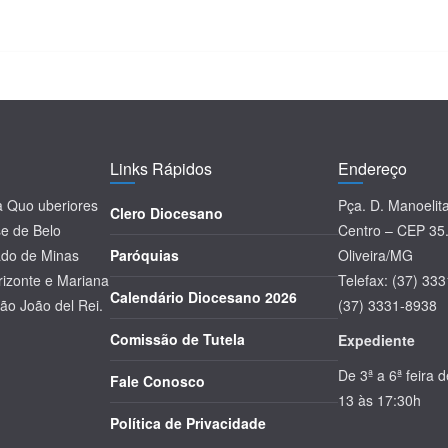
Links Rápidos
Endereço
la Quo uberiores
Pça. D. Manoelit
Clero Diocesano
se de Belo
Centro – CEP 35
tado de Minas
Paróquias
Oliveira/MG
rizonte e Mariana
Telefax: (37) 33
Calendário Diocesano 2026
ão João del Rei.
(37) 3331-8938
Comissão de Tutela
Expediente
De 3ª a 6ª feira 
Fale Conosco
13 às 17:30h
Política de Privacidade