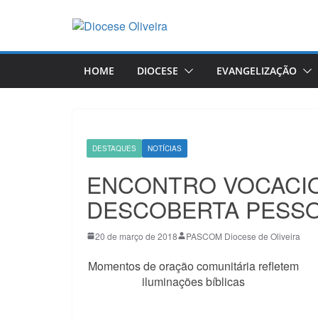
Pular
para
o
conteúdo
HOME
DIOCESE
EVANGELIZAÇÃO
DESTAQUES
NOTÍCIAS
ENCONTRO VOCACIO
DESCOBERTA PESS
20 de março de 2018
PASCOM Diocese de Oliveira
Momentos de oração comunitária refletem
iluminações bíblicas