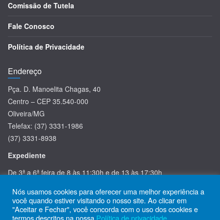
Comissão de Tutela
Fale Conosco
Política de Privacidade
Endereço
Pça. D. Manoelita Chagas, 40
Centro – CEP 35.540-000
Oliveira/MG
Telefax: (37) 3331-1986
(37) 3331-8938
Expediente
De 3ª a 6ª feira de 8 às 11:30h e de 13 às 17:30h
Nós usamos cookies para oferecer uma melhor experiência a
você quando estiver visitando o nosso site. Ao clicar em
"Aceitar e Fechar", você concorda com o uso dos cookies e
termos descritos na nossa
Política de privacidade
.