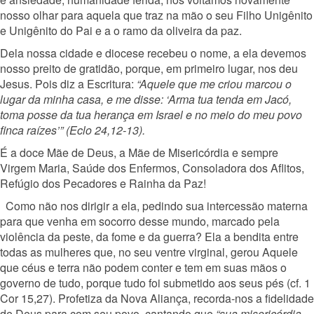
nosso olhar para aquela que traz na mão o seu Filho Unigênito
e Unigênito do Pai e a o ramo da oliveira da paz.
Dela nossa cidade e diocese recebeu o nome, a ela devemos
nosso preito de gratidão, porque, em primeiro lugar, nos deu
Jesus. Pois diz a Escritura:
“Aquele que me criou marcou o
lugar da minha casa, e me disse: ‘Arma tua tenda em Jacó,
toma posse da tua herança em Israel e no meio do meu povo
finca raízes’” (Eclo 24,12-13).
É a doce Mãe de Deus, a Mãe de Misericórdia e sempre
Virgem Maria, Saúde dos Enfermos, Consoladora dos Aflitos,
Refúgio dos Pecadores e Rainha da Paz!
Como não nos dirigir a ela, pedindo sua intercessão materna
para que venha em socorro desse mundo, marcado pela
violência da peste, da fome e da guerra? Ela a bendita entre
todas as mulheres que, no seu ventre virginal, gerou Aquele
que céus e terra não podem conter e tem em suas mãos o
governo de tudo, porque tudo foi submetido aos seus pés (cf. 1
Cor 15,27). Profetiza da Nova Aliança, recorda-nos a fidelidade
de Deus para com seu povo, cantando que
“sua misericórdia