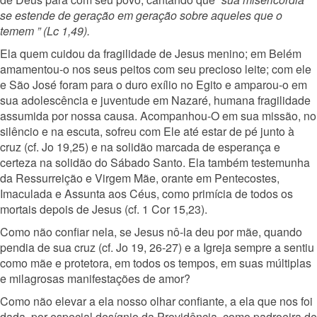
se estende de geração em geração sobre aqueles que o
temem ” (Lc 1,49).
Ela quem cuidou da fragilidade de Jesus menino; em Belém
amamentou-o nos seus peitos com seu precioso leite; com ele
e São José foram para o duro exílio no Egito e amparou-o em
sua adolescência e juventude em Nazaré, humana fragilidade
assumida por nossa causa. Acompanhou-O em sua missão, no
silêncio e na escuta, sofreu com Ele até estar de pé junto à
cruz (cf. Jo 19,25) e na solidão marcada de esperança e
certeza na solidão do Sábado Santo. Ela também testemunha
da Ressurreição e Virgem Mãe, orante em Pentecostes,
Imaculada e Assunta aos Céus, como primícia de todos os
mortais depois de Jesus (cf. 1 Cor 15,23).
Como não confiar nela, se Jesus nô-la deu por mãe, quando
pendia de sua cruz (cf. Jo 19, 26-27) e a Igreja sempre a sentiu
como mãe e protetora, em todos os tempos, em suas múltiplas
e milagrosas manifestações de amor?
Como não elevar a ela nosso olhar confiante, a ela que nos foi
dada, por especial desígnio da Providência, como padroeira de