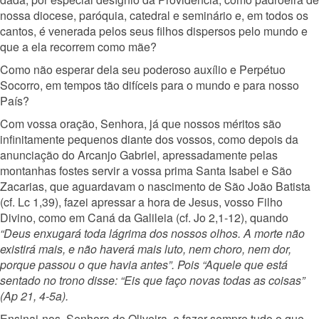
nossa diocese, paróquia, catedral e seminário e, em todos os
cantos, é venerada pelos seus filhos dispersos pelo mundo e
que a ela recorrem como mãe?
Como não esperar dela seu poderoso auxílio e Perpétuo
Socorro, em tempos tão difíceis para o mundo e para nosso
País?
Com vossa oração, Senhora, já que nossos méritos são
infinitamente pequenos diante dos vossos, como depois da
anunciação do Arcanjo Gabriel, apressadamente pelas
montanhas fostes servir a vossa prima Santa Isabel e São
Zacarias, que aguardavam o nascimento de São João Batista
(cf. Lc 1,39), fazei apressar a hora de Jesus, vosso Filho
Divino, como em Caná da Galileia (cf. Jo 2,1-12), quando
“Deus enxugará toda lágrima dos nossos olhos. A morte não
existirá mais, e não haverá mais luto, nem choro, nem dor,
porque passou o que havia antes”. Pois “Aquele que está
sentado no trono disse: “Eis que faço novas todas as coisas”
(Ap 21, 4-5a).
Ensinai-nos, Senhora de Oliveira, a fazer sempre tudo o que