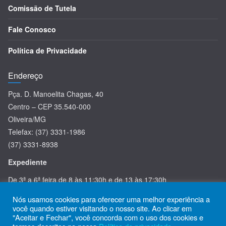
Comissão de Tutela
Fale Conosco
Política de Privacidade
Endereço
Pça. D. Manoelita Chagas, 40
Centro – CEP 35.540-000
Oliveira/MG
Telefax: (37) 3331-1986
(37) 3331-8938
Expediente
De 3ª a 6ª feira de 8 às 11:30h e de 13 às 17:30h
Nós usamos cookies para oferecer uma melhor experiência a
você quando estiver visitando o nosso site. Ao clicar em
"Aceitar e Fechar", você concorda com o uso dos cookies e