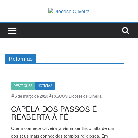
Pular
para
o
conteúdo
Reformas
DESTAQUES
NOTÍCIAS
6 de março de 2020
PASCOM Diocese de Oliveira
CAPELA DOS PASSOS É
REABERTA À FÉ
Quem conhece Oliveira já vinha sentindo falta de um
dos seus mais conhecidos templos religiosos. Em