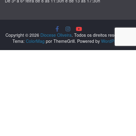
De 3ª a 6ª feira de 8 às 11:30h e de 13 às 17:30h
Copyright © 2026
Diocese Oliveira
. Todos os direitos reservados.
Tema:
ColorMag
por ThemeGrill. Powered by
WordPress
.
Nós usamos cookies para oferecer uma melhor experiência a
você quando estiver visitando o nosso site. Ao clicar em
"Aceitar e Fechar", você concorda com o uso dos cookies e
termos descritos na nossa
Política de privacidade
.
Aceitar e
Fechar
Fechar
Privacy Overview
This website uses cookies to improve your experience while
you navigate through the website. Out of these, the cookies that