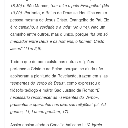
18,30)
e São Marcos, “
por
mim e pelo Evangelho” (Mc
10,29). P
ortanto, o Reino de Deus se identifica com a
pessoa mesma de Jesus Cristo, Evangelho do Pai. Ele
é
“o caminho, a verdade e a vida” (Jo 6,14). N
ão um
caminho entre outros, mas o único, porque
“há um só
mediador entre Deus e os homens, o homem Cristo
Jesus” (1Tm 2,5).
Tudo o que de bom existe nas outras religiões
pertence a Cristo e ao Reino, porque, se ainda não
acolheram a plenitude da Revelação, trazem em si as
“
sementes do Verbo de Deus”
, como expressou o
filósofo-teólogo e mártir São Justino de Roma: “
É
necessário reconhecer as «sementes do Verbo»,
presentes e operantes nas diversas religiões” (cf. Ad
gentes, 11; Lumen gentium, 17).
Assim ensina ainda o Concílio Vaticano II:
“A Igreja