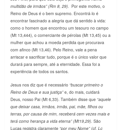
multidão de irmãos” (Rm 8, 29).
Por este motivo, o
Reino de Deus é o bem supremo. Encontrá-lo é
encontrar fascinado a alegria que dá sentido à vida:
como o homem que encontrou um tesouro no campo
(Mt 13,444), o comerciante de pérolas (Mt 13,45) ou a
mulher que achou a moeda perdida que procurava
com afinco (Mt 13,46). Pelo Reino, vale a pena
arriscar e sacrificar tudo, porque é o único valor que
durará para sempre, até a eternidade. Essa foi a
experiência de todos os santos.
Jesus nos diz que é necessário
“buscar primeiro o
Reino de Deus e sua justiça”
e, do mais, cuidará
Deus, nosso Pai (Mt 6,33). Também disse que
“aquele
que deixar casa, irmãos, irmãs, pai, mãe, filhos ou
terras, por causa de mim, receberá cem vezes mais e
terá como herança a vida eterna” (Mt19,29).
São
Lucas registra claramente
“por meu Nome” (cf. Lc