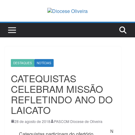
Pular
para
o
conteúdo
DESTAQUES
NOTÍCIAS
CATEQUISTAS
CELEBRAM MISSÃO
REFLETINDO ANO DO
LAICATO
28 de agosto de 2018
PASCOM Diocese de Oliveira
N
Catequistas participam do ofertório