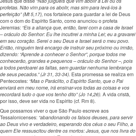
Jesus que disse
“Não julgueis que vim abolir a Lei ou os
profetas. Não vim para os abolir, mas sim para levá-los à
perfeição” (Mt 5,17),
nos fortalece para guardar a lei de Deus
com o dom do Espírito Santo, como anunciou o profeta
Jeremias:
“Eis a aliança que, então, farei com a casa de Israel
– oráculo do Senhor: Eu lhe incutirei a minha Lei; eu a gravarei
em seu coração. Serei o seu Deus e Israel será o meu povo.
Então, ninguém terá encargo de instruir seu próximo ou irmão,
dizendo: “Aprende a conhecer o Senhor”, porque todos me
conhecerão, grandes e pequenos – oráculo do Senhor –, pois
a todos perdoarei as faltas, sem guardar nenhuma lembrança
de seus pecados.” (Jr 31, 33-34).
Esta promessa se realiza em
Pentecostes:
“Mas o Paráclito, o Espírito Santo, que o Pai
enviará em meu nome, irá ensinar-vos todas as coisas e vos
recordará tudo o que vos tenho dito” (Jo 14,26).
A vida cristã,
por isso, deve ser vida no Espírito (cf. Rm 8).
Que possamos viver o que São Paulo escreve aos
Tessalonicenses:
“abandonando os falsos deuses, para servir
ao Deus vivo e verdadeiro, esperando dos céus o seu Filho, a
quem Ele ressuscitou dentre os mortos: Jesus, que nos livra do