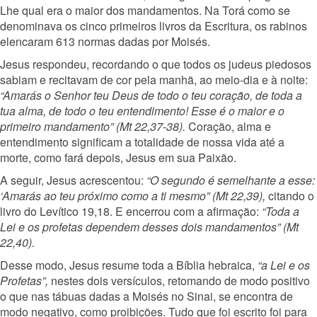
Lhe qual era o maior dos mandamentos. Na Torá como se
denominava os cinco primeiros livros da Escritura, os rabinos
elencaram 613 normas dadas por Moisés.
Jesus respondeu, recordando o que todos os judeus piedosos
sabiam e recitavam de cor pela manhã, ao meio-dia e à noite:
“Amarás o Senhor teu Deus de todo o teu coração, de toda a
tua alma, de todo o teu entendimento! Esse é o maior e o
primeiro mandamento” (Mt 22,37-38).
Coração, alma e
entendimento significam a totalidade de nossa vida até a
morte, como fará depois, Jesus em sua Paixão.
A seguir, Jesus acrescentou:
“O segundo é semelhante a esse:
‘Amarás ao teu próximo como a ti mesmo” (Mt 22,39),
citando o
livro do Levítico 19,18. E encerrou com a afirmação:
“Toda a
Lei e os profetas dependem desses dois mandamentos” (Mt
22,40).
Desse modo, Jesus resume toda a Bíblia hebraica,
“a Lei e os
Profetas”,
nestes dois versículos, retomando de modo positivo
o que nas tábuas dadas a Moisés no Sinai, se encontra de
modo negativo, como proibições. Tudo que foi escrito foi para