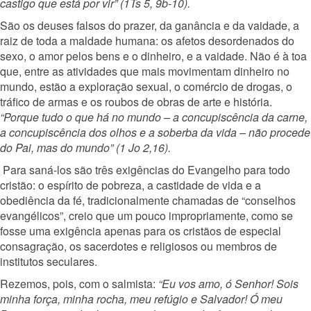
castigo que está por vir” (1Ts 5, 9b-10).
São os deuses falsos do prazer, da ganância e da vaidade, a
raiz de toda a maldade humana: os afetos desordenados do
sexo, o amor pelos bens e o dinheiro, e a vaidade. Não é à toa
que, entre as atividades que mais movimentam dinheiro no
mundo, estão a exploração sexual, o comércio de drogas, o
tráfico de armas e os roubos de obras de arte e história.
“Porque tudo o que há no mundo – a concupiscência da carne,
a concupiscência dos olhos e a soberba da vida – não procede
do Pai, mas do mundo” (1 Jo 2,16).
Para saná-los são três exigências do Evangelho para todo
cristão: o espírito de pobreza, a castidade de vida e a
obediência da fé, tradicionalmente chamadas de “conselhos
evangélicos”, creio que um pouco impropriamente, como se
fosse uma exigência apenas para os cristãos de especial
consagração, os sacerdotes e religiosos ou membros de
institutos seculares.
Rezemos, pois, com o salmista:
“Eu vos amo, ó Senhor! Sois
minha força, minha rocha, meu refúgio e Salvador! Ó meu