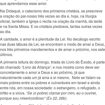
que aprendamos esse amor.
Na Didaqué, o catecismo dos primeiros cristãos, se prescreve
a oração do pai-nosso três vezes ao dia e, hoje, na liturgia
oficial, também a Igreja o recita na oração da manhã, da tarde
e na Santa Missa. E os cristãos piedosos, tantas outras vezes
ao dia.
A caridade, o amor é a plenitude da Lei. No decálogo escrito
nas duas tábuas da Lei, se encontram o modo de amar a Deus,
nos três primeiros mandamentos e de amar o próximo, nos sete
últimos.
A primeira leitura do domingo, tirada do Livro do Êxodo, é parte
do chamado
“Livro da Aliança”,
e nos mostra como deve ser
concretamente o amor a Deus e ao próximo, já que
naturalmente cada um já ama a si mesmo. Nele se listam os
mais pobres entre os pobres e vulneráveis em Israel e ainda
entre nós, em nossa sociedade: o estrangeiro, o refugiado, o
órfão e a viúva.
“Se (o pobre) clamar por mim, eu o ouvirei,
porque sou misericordioso” (Ex 22, 26b).