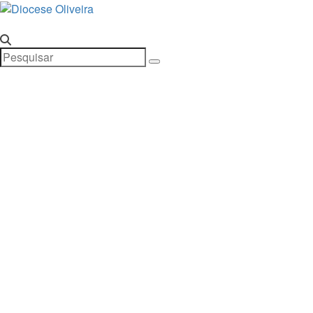
Pular
para
o
conteúdo