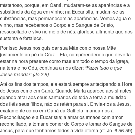
misterioso, porque, em Caná, mudaram-se as aparências e a
substância da água em vinho; na Eucaristia, mudam-se as
substâncias, mas permanecem as aparências. Vemos água e
vinho, mas recebemos o Corpo e o Sangue de Cristo,
ressuscitado e vivo no meio de nós, glorioso alimento que nos
sustenta e fortalece.
Por isso Jesus nos quis dar sua Mãe como nossa Mãe
justamente ao pé da Cruz. Ela, compreendendo que deveria
estar na hora presente como mãe em todo o tempo da Igreja,
na terra e no Céu, continua a nos dizer:
“Fazei tudo o que
Jesus mandar” (Jo 2,5)
.
Até os fins dos tempos, ela estará sempre antecipando a Hora
de Jesus como em Caná. Quando Maria aparece aos simples,
quando atrai aos seus santuários de toda a terra a multidão
dos fiéis seus filhos, não os retém para si. Envia-nos a Jesus,
exatamente como em Caná da Galileia, manda-nos à
Reconciliação e a Eucaristia; a amar os irmãos com amor
reconciliado, a tomar e comer do Corpo e tomar do Sangue de
Jesus, para que tenhamos todos a vida eterna (cf. Jo. 6,56-59).