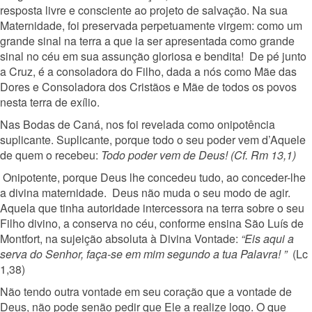
resposta livre e consciente ao projeto de salvação. Na sua
Maternidade, foi preservada perpetuamente virgem: como um
grande sinal na terra a que ia ser apresentada como grande
sinal no céu em sua assunção gloriosa e bendita! De pé junto
a Cruz, é a consoladora do Filho, dada a nós como Mãe das
Dores e Consoladora dos Cristãos e Mãe de todos os povos
nesta terra de exílio.
Nas Bodas de Caná, nos foi revelada como onipotência
suplicante. Suplicante, porque todo o seu poder vem d’Aquele
de quem o recebeu:
Todo poder vem de Deus! (Cf. Rm 13,1)
Onipotente, porque Deus lhe concedeu tudo, ao conceder-lhe
a divina maternidade. Deus não muda o seu modo de agir.
Aquela que tinha autoridade intercessora na terra sobre o seu
Filho divino, a conserva no céu, conforme ensina São Luís de
Montfort, na sujeição absoluta à Divina Vontade:
“Eis aqui a
serva do Senhor, faça-se em mim segundo a tua Palavra! ”
(Lc
1,38)
Não tendo outra vontade em seu coração que a vontade de
Deus, não pode senão pedir que Ele a realize logo. O que