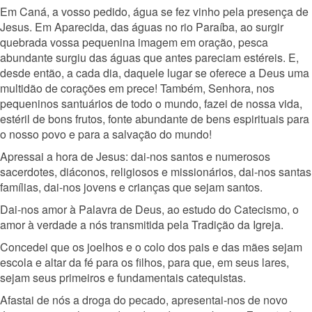
Em Caná, a vosso pedido, água se fez vinho pela presença de
Jesus. Em Aparecida, das águas no rio Paraíba, ao surgir
quebrada vossa pequenina imagem em oração, pesca
abundante surgiu das águas que antes pareciam estéreis. E,
desde então, a cada dia, daquele lugar se oferece a Deus uma
multidão de corações em prece! Também, Senhora, nos
pequeninos santuários de todo o mundo, fazei de nossa vida,
estéril de bons frutos, fonte abundante de bens espirituais para
o nosso povo e para a salvação do mundo!
Apressai a hora de Jesus: dai-nos santos e numerosos
sacerdotes, diáconos, religiosos e missionários, dai-nos santas
famílias, dai-nos jovens e crianças que sejam santos.
Dai-nos amor à Palavra de Deus, ao estudo do Catecismo, o
amor à verdade a nós transmitida pela Tradição da Igreja.
Concedei que os joelhos e o colo dos pais e das mães sejam
escola e altar da fé para os filhos, para que, em seus lares,
sejam seus primeiros e fundamentais catequistas.
Afastai de nós a droga do pecado, apresentai-nos de novo