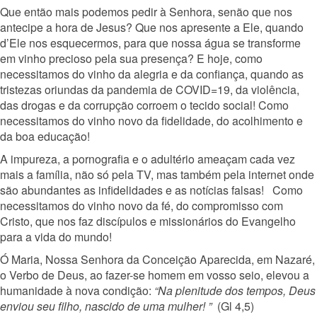
Que então mais podemos pedir à Senhora, senão que nos
antecipe a hora de Jesus? Que nos apresente a Ele, quando
d’Ele nos esquecermos, para que nossa água se transforme
em vinho precioso pela sua presença? E hoje, como
necessitamos do vinho da alegria e da confiança, quando as
tristezas oriundas da pandemia de COVID=19, da violência,
das drogas e da corrupção corroem o tecido social! Como
necessitamos do vinho novo da fidelidade, do acolhimento e
da boa educação!
A impureza, a pornografia e o adultério ameaçam cada vez
mais a família, não só pela TV, mas também pela internet onde
são abundantes as infidelidades e as notícias falsas! Como
necessitamos do vinho novo da fé, do compromisso com
Cristo, que nos faz discípulos e missionários do Evangelho
para a vida do mundo!
Ó Maria, Nossa Senhora da Conceição Aparecida, em Nazaré,
o Verbo de Deus, ao fazer-se homem em vosso seio, elevou a
humanidade à nova condição:
“Na plenitude dos tempos, Deus
enviou seu filho, nascido de uma mulher! ”
(Gl 4,5)