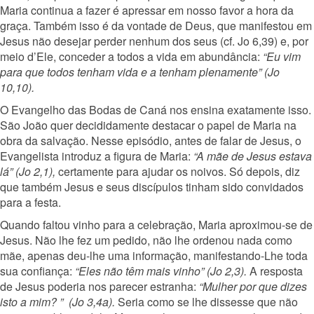
Maria continua a fazer é apressar em nosso favor a hora da
graça. Também isso é da vontade de Deus, que manifestou em
Jesus não desejar perder nenhum dos seus (cf. Jo 6,39) e, por
meio d’Ele, conceder a todos a vida em abundância:
“Eu vim
para que todos tenham vida e a tenham plenamente” (Jo
10,10).
O Evangelho das Bodas de Caná nos ensina exatamente isso.
São João quer decididamente destacar o papel de Maria na
obra da salvação. Nesse episódio, antes de falar de Jesus, o
Evangelista introduz a figura de Maria:
“A mãe de Jesus estava
lá” (Jo 2,1),
certamente para ajudar os noivos. Só depois, diz
que também Jesus e seus discípulos tinham sido convidados
para a festa.
Quando faltou vinho para a celebração, Maria aproximou-se de
Jesus. Não lhe fez um pedido, não lhe ordenou nada como
mãe, apenas deu-lhe uma informação, manifestando-Lhe toda
sua confiança:
“Eles não têm mais vinho” (Jo 2,3).
A resposta
de Jesus poderia nos parecer estranha:
“Mulher por que dizes
isto a mim? ” (Jo 3,4a).
Seria como se lhe dissesse que não