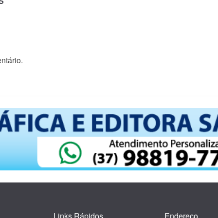
S
ntário.
Links Rápidos
Endereço