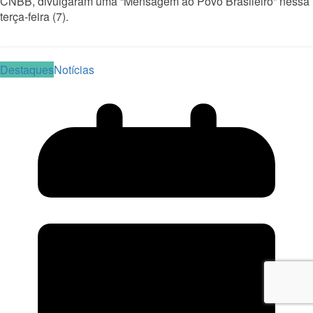
CNBB, divulgaram uma “Mensagem ao Povo Brasileiro” nessa
terça-feira (7).
Read More
Destaques
Notícias