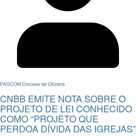
PASCOM Diocese de Oliveira
CNBB EMITE NOTA SOBRE O
PROJETO DE LEI CONHECIDO
COMO “PROJETO QUE
PERDOA DÍVIDA DAS IGREJAS”